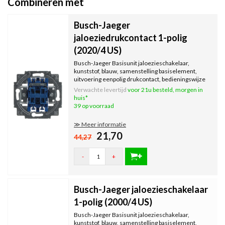
Combineren met
Busch-Jaeger
jaloeziedrukcontact 1-polig
(2020/4 US)
Busch-Jaeger Basisunit jaloezieschakelaar,
kunststof, blauw, samenstelling basiselement,
uitvoering eenpolig drukcontact, bedieningswijze
wip, 2 toetsen,...
Verwachte levertijd
voor 21u besteld, morgen in
huis*
39 op voorraad
≫ Meer informatie
21,70
44,27
-
+
Busch-Jaeger jaloezieschakelaar
1-polig (2000/4 US)
Busch-Jaeger Basisunit jaloezieschakelaar,
kunststof, blauw, samenstelling basiselement,