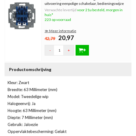
uitvoering eenpolige schakelaar, bedieningswijze
wip, elektrische...
Verwachte levertijd
voor 21u besteld, morgen in
huis*
223 op voorraad
≫ Meer informatie
20,97
42,79
-
+
Productomschrijving
Kleur: Zwart
Breedte: 63 Millimeter (mm)
Model: Tweedelige wip
Halogeenvrij: Ja
Hoogte: 63 Millimeter (mm)
Diepte: 7 Millimeter (mm)
Gebruik: Jaloezie
Oppervlaktebescherming: Gelakt