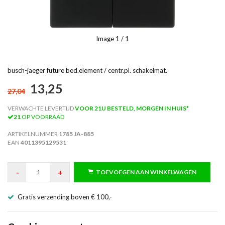
Image
1
/ 1
busch-jaeger future bed.element / centr.pl. schakelmat.
13,25
27,04
VERWACHTE LEVERTIJD
VOOR 21U BESTELD, MORGEN IN HUIS*
21
OP VOORRAAD
ARTIKELNUMMER
1785 JA-885
EAN
4011395129531
-
+
TOEVOEGEN AAN WINKELWAGEN
Gratis verzending boven € 100,-