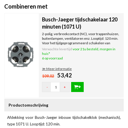
Combineren met
Busch-Jaeger tijdschakelaar 120
minuten (1071 U)
2-polig, verbreekcontact (NC), voor trappenhuizen,
buitenlampen, ventilatoren enz. Looptijd: 120 min.
Voor het tijdgeprogrammeerd schakelen van
elektrische verbruikers.
Verwachte levertijd
voor 21u besteld, morgen in
huis*
6 op voorraad
≫ Meer informatie
53,42
109,02
-
+
Productomschrijving
Afdekking voor Busch-Jaeger inbouw tijdschakelklok (mechanisch),
type 1071 U. Looptijd: 120 min.