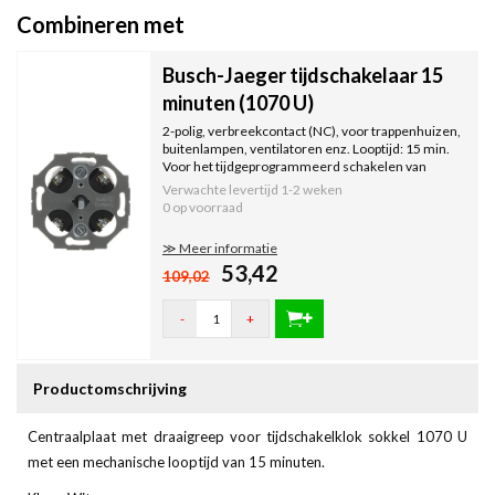
Combineren met
Busch-Jaeger tijdschakelaar 15
minuten (1070 U)
2-polig, verbreekcontact (NC), voor trappenhuizen,
buitenlampen, ventilatoren enz. Looptijd: 15 min.
Voor het tijdgeprogrammeerd schakelen van
elektrische verbruikers.
Verwachte levertijd
1-2 weken
0 op voorraad
≫ Meer informatie
53,42
109,02
-
+
Productomschrijving
Centraalplaat met draaigreep voor tijdschakelklok sokkel 1070 U
met een mechanische looptijd van 15 minuten.