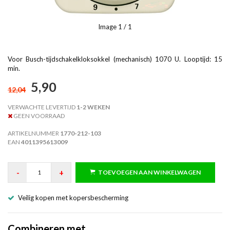
Image
1
/ 1
Voor Busch-tijdschakelkloksokkel (mechanisch) 1070 U. Looptijd: 15
min.
5,90
12,04
VERWACHTE LEVERTIJD
1-2 WEKEN
GEEN VOORRAAD
ARTIKELNUMMER
1770-212-103
EAN
4011395613009
-
+
TOEVOEGEN AAN WINKELWAGEN
Veilig kopen met kopersbescherming
Combineren met