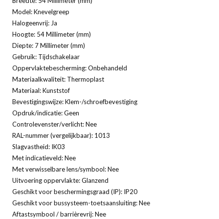
Breedte: 54 Millimeter (mm)
Model: Knevelgreep
Halogeenvrij: Ja
Hoogte: 54 Millimeter (mm)
Diepte: 7 Millimeter (mm)
Gebruik: Tijdschakelaar
Oppervlaktebescherming: Onbehandeld
Materiaalkwaliteit: Thermoplast
Materiaal: Kunststof
Bevestigingswijze: Klem-/schroefbevestiging
Opdruk/indicatie: Geen
Controlevenster/verlicht: Nee
RAL-nummer (vergelijkbaar): 1013
Slagvastheid: IK03
Met indicatieveld: Nee
Met verwisselbare lens/symbool: Nee
Uitvoering oppervlakte: Glanzend
Geschikt voor beschermingsgraad (IP): IP20
Geschikt voor bussysteem-toetsaansluiting: Nee
Aftastsymbool / barrièrevrij: Nee