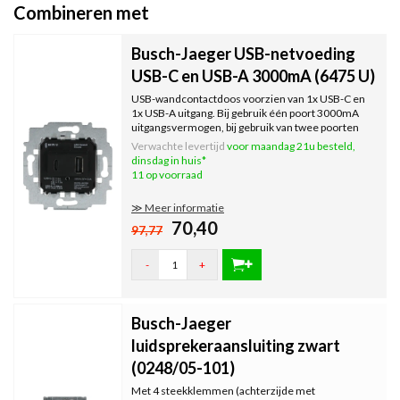
Combineren met
Busch-Jaeger USB-netvoeding
USB-C en USB-A 3000mA (6475 U)
USB-wandcontactdoos voorzien van 1x USB-C en
1x USB-A uitgang. Bij gebruik één poort 3000mA
uitgangsvermogen, bij gebruik van twee poorten
(gelijktijdig) 1500mA uitgangsvermogen per poort.
Verwachte levertijd
voor maandag 21u besteld,
dinsdag in huis*
11 op voorraad
≫ Meer informatie
70,40
97,77
-
+
Busch-Jaeger
luidsprekeraansluiting zwart
(0248/05-101)
Met 4 steekklemmen (achterzijde met