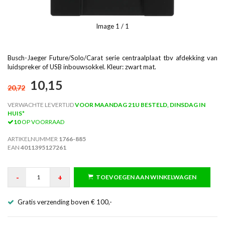
Image
1
/ 1
Busch-Jaeger Future/Solo/Carat serie centraalplaat tbv afdekking van
luidspreker of USB inbouwsokkel. Kleur: zwart mat.
10,15
20,72
VERWACHTE LEVERTIJD
VOOR MAANDAG 21U BESTELD, DINSDAG IN
HUIS*
10
OP VOORRAAD
ARTIKELNUMMER
1766-885
EAN
4011395127261
-
+
TOEVOEGEN AAN WINKELWAGEN
Gratis verzending boven € 100,-