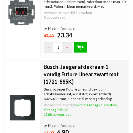
schroefaansluitklemmen). Aderdoorsnede max. 10
mm2. Polen in kleur gemarkeerd. Met
bevestigingsklauwtjes.
Verwachte levertijd
1-2 weken
0 op voorraad
≫ Meer informatie
23,34
47,63
-
+
Busch-Jaeger afdekraam 1-
voudig Future Linear zwart mat
(1721-885K)
Busch-Jaeger Future Linear afdekraam
schakelmateriaal, kunststof, zwart, (bxhxd)
80x80x11mm, 1 eenheid, montagerichting
horizontaal en verticaal geschikt.
Verwachte levertijd
voor maandag 21u besteld,
dinsdag in huis*
1368 op voorraad
≫ Meer informatie
6,90
14,07