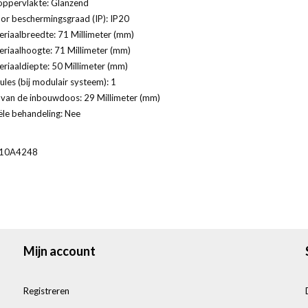
oppervlakte: Glanzend
or beschermingsgraad (IP): IP20
riaalbreedte: 71 Millimeter (mm)
riaalhoogte: 71 Millimeter (mm)
riaaldiepte: 50 Millimeter (mm)
les (bij modulair systeem): 1
 van de inbouwdoos: 29 Millimeter (mm)
ële behandeling: Nee
10A4248
Mijn account
Registreren