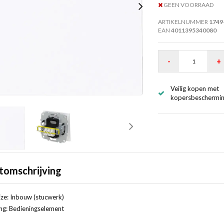
GEEN VOORRAAD
ARTIKELNUMMER
1749
EAN
4011395340080
-
+
Veilig kopen met
kopersbeschermi
tomschrijving
ze: Inbouw (stucwerk)
ng: Bedieningselement