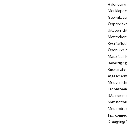
Halogeenvri
Met klapde
Gebruik: Le
Oppervlakt
Uitvoerrich
Met trekont
Kwaliteitsk
Opdrukveld
Materiaal: 
Bevestiging
Bussen afg
Afgescherm
Met verlich
Kroonsteen
RAL-nummer
Met stofbe
Met opdruk
Incl. conne
Draagring: 