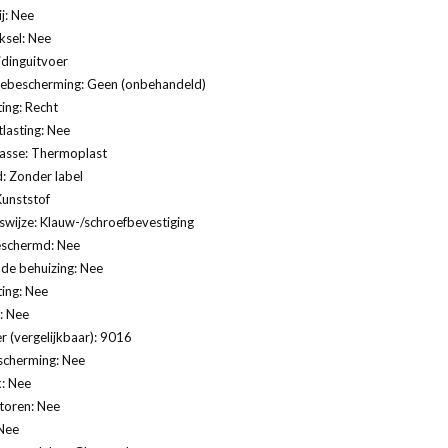
j: Nee
ksel: Nee
idinguitvoer
ebescherming: Geen (onbehandeld)
ting: Recht
lasting: Nee
lasse: Thermoplast
: Zonder label
Kunststof
swijze: Klauw-/schroefbevestiging
eschermd: Nee
de behuizing: Nee
ting: Nee
: Nee
 (vergelijkbaar): 9016
scherming: Nee
: Nee
ctoren: Nee
Nee