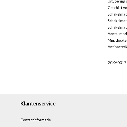
Uitvoering 
Geschikt vo
Schakelmate
Schakelmate
Schakelmate
Aantal modu
Min. diepte
Antibacteri
2CKA0017
Klantenservice
Contactinformatie