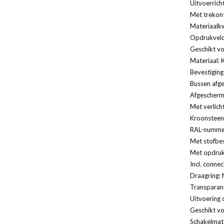
Uitvoerrich
Met trekont
Materiaalkw
Opdrukveld
Geschikt vo
Materiaal: 
Bevestiging
Bussen afg
Afgescherm
Met verlich
Kroonsteen
RAL-nummer
Met stofbe
Met opdruk
Incl. conne
Draagring: 
Transparan
Uitvoering 
Geschikt vo
Schakelmate