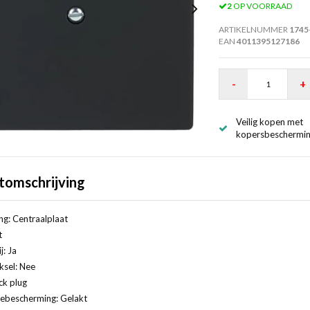
2
OP VOORRAAD
ARTIKELNUMMER
1745
EAN
4011395127186
-
+
Veilig kopen met
kopersbeschermi
tomschrijving
ng: Centraalplaat
t
j: Ja
ksel: Nee
ck plug
ebescherming: Gelakt