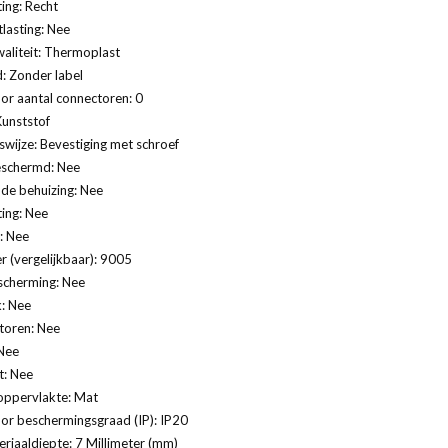
ting: Recht
lasting: Nee
aliteit: Thermoplast
: Zonder label
or aantal connectoren: 0
Kunststof
swijze: Bevestiging met schroef
eschermd: Nee
de behuizing: Nee
ting: Nee
: Nee
 (vergelijkbaar): 9005
scherming: Nee
: Nee
ctoren: Nee
Nee
t: Nee
oppervlakte: Mat
or beschermingsgraad (IP): IP20
riaaldiepte: 7 Millimeter (mm)