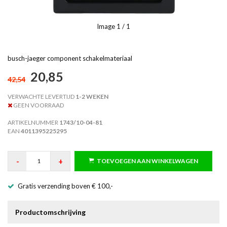
Image
1
/ 1
busch-jaeger component schakelmateriaal
20,85
42,54
VERWACHTE LEVERTIJD
1-2 WEKEN
GEEN VOORRAAD
ARTIKELNUMMER
1743/10-04-81
EAN
4011395225295
-
+
TOEVOEGEN AAN WINKELWAGEN
Gratis verzending boven € 100,-
Productomschrijving