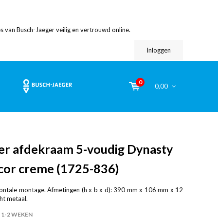
s van Busch-Jaeger veilig en vertrouwd online.
Inloggen
0
0,00
er afdekraam 5-voudig Dynasty
cor creme (1725-836)
izontale montage. Afmetingen (h x b x d): 390 mm x 106 mm x 12
ht metaal.
1-2 WEKEN