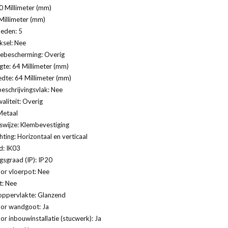
0 Millimeter (mm)
Millimeter (mm)
eden: 5
ksel: Nee
ebescherming: Overig
te: 64 Millimeter (mm)
dte: 64 Millimeter (mm)
eschrijvingsvlak: Nee
aliteit: Overig
Metaal
swijze: Klembevestiging
ting: Horizontaal en verticaal
d: IK03
sgraad (IP): IP20
or vloerpot: Nee
t: Nee
oppervlakte: Glanzend
oor wandgoot: Ja
or inbouwinstallatie (stucwerk): Ja