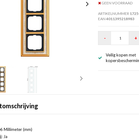
GEEN VOORRAAD
ARTIKELNUMMER
1725
EAN
4011395218983
-
+
Veilig kopen met
kopersbeschermi
tomschrijving
6 Millimeter (mm)
j: Ja