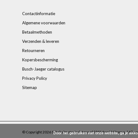
Contactinformatie
Algemene voorwaarden
Betaalmethoden
Verzenden & leveren
Retourneren
Kopersbescherming
Busch-Jaeger catalogus
Privacy Policy
Sitemap
© Copyright 2026 Schakelmateriaalstore.nl |
RSS-feed
|
Sitemap
| Alle p
Door het gebruiken van onze website, ga je akk