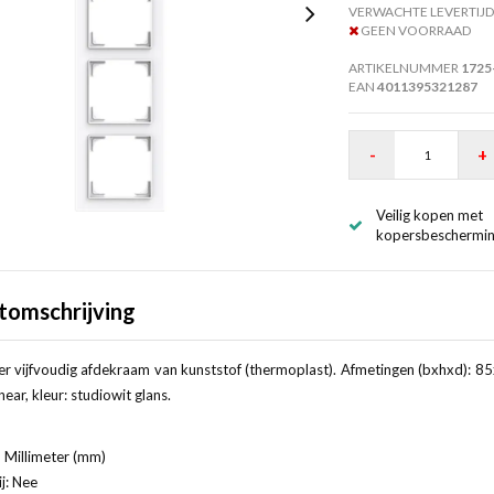
VERWACHTE LEVERTIJD
GEEN VOORRAAD
ARTIKELNUMMER
1725
EAN
4011395321287
-
+
Veilig kopen met
kopersbeschermi
tomschrijving
r vijfvoudig afdekraam van kunststof (thermoplast). Afmetingen (bxhxd): 8
inear, kleur: studiowit glans.
 Millimeter (mm)
j: Nee