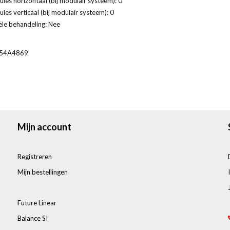
les horizontaal (bij modulair systeem): 0
les verticaal (bij modulair systeem): 0
ële behandeling: Nee
54A4869
Mijn account
Registreren
Mijn bestellingen
Future Linear
Balance SI