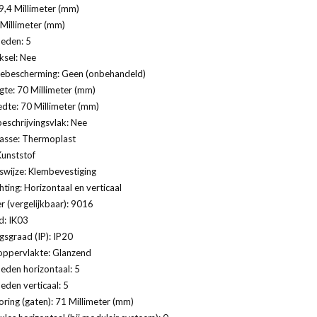
,4 Millimeter (mm)
 Millimeter (mm)
eden: 5
ksel: Nee
ebescherming: Geen (onbehandeld)
te: 70 Millimeter (mm)
dte: 70 Millimeter (mm)
eschrijvingsvlak: Nee
lasse: Thermoplast
Kunststof
swijze: Klembevestiging
ting: Horizontaal en verticaal
 (vergelijkbaar): 9016
d: IK03
sgraad (IP): IP20
oppervlakte: Glanzend
eden horizontaal: 5
eden verticaal: 5
ring (gaten): 71 Millimeter (mm)