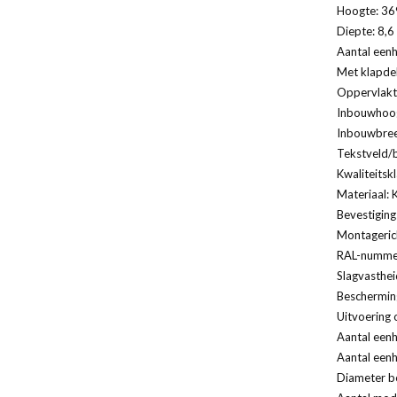
Hoogte: 369
Diepte: 8,6
Aantal eenh
Met klapde
Oppervlakt
Inbouwhoog
Inbouwbree
Tekstveld/b
Kwaliteitsk
Materiaal: 
Bevestiging
Montagerich
RAL-nummer
Slagvasthei
Bescherming
Uitvoering 
Aantal eenh
Aantal eenh
Diameter bo