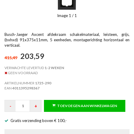
Image
1
/ 1
Busch-Jaeger Axcent afdekraam schakelmateriaal, leisteen, grijs,
(bxhxd) 91x375x11mm, 5 eenheden, montagerichting horizontaal en
verticaal.
203,59
415,49
VERWACHTE LEVERTIJD
1-2 WEKEN
GEEN VOORRAAD
ARTIKELNUMMER
1725-290
EAN
4011395298367
-
+
TOEVOEGEN AAN WINKELWAGEN
Gratis verzending boven € 100,-