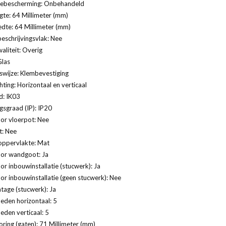
ebescherming: Onbehandeld
te: 64 Millimeter (mm)
dte: 64 Millimeter (mm)
eschrijvingsvlak: Nee
aliteit: Overig
Glas
swijze: Klembevestiging
ting: Horizontaal en verticaal
d: IK03
sgraad (IP): IP20
or vloerpot: Nee
t: Nee
oppervlakte: Mat
oor wandgoot: Ja
or inbouwinstallatie (stucwerk): Ja
or inbouwinstallatie (geen stucwerk): Nee
age (stucwerk): Ja
eden horizontaal: 5
eden verticaal: 5
ring (gaten): 71 Millimeter (mm)