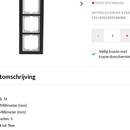
GEEN VOORRAAD
ARTIKELNUMMER
1725
EAN
4011395298084
-
+
Veilig kopen met
kopersbeschermi
tomschrijving
j: Ja
Millimeter (mm)
Millimeter (mm)
eden: 5
ksel: Nee