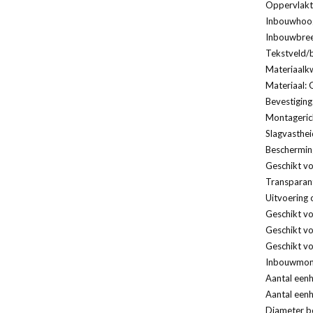
Oppervlakt
Inbouwhoog
Inbouwbree
Tekstveld/b
Materiaalkw
Materiaal: 
Bevestiging
Montagerich
Slagvasthei
Bescherming
Geschikt vo
Transparan
Uitvoering 
Geschikt v
Geschikt vo
Geschikt vo
Inbouwmont
Aantal eenh
Aantal eenh
Diameter bo