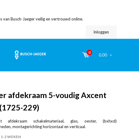
s van Busch-Jaeger veilig en vertrouwd online.
Inloggen
0
0,00
er afdekraam 5-voudig Axcent
 (1725-229)
nt afdekraam schakelmateriaal, glas, oester, (bxhxd)
en, montagerichting horizontaal en verticaal.
1-2 WEKEN