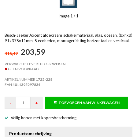
Image
1
/ 1
Busch-Jaeger Axcent afdekraam schakelmateriaal, glas, oceaan, (bxhxd)
91x375x11mm, 5 eenheden, montagerichting horizontaal en verticaal.
203,59
415,49
VERWACHTE LEVERTIJD
1-2 WEKEN
GEEN VOORRAAD
ARTIKELNUMMER
1725-228
EAN
4011395297834
-
+
TOEVOEGEN AAN WINKELWAGEN
Veilig kopen met kopersbescherming
Productomschrijving