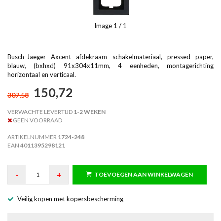
Image
1
/ 1
Busch-Jaeger Axcent afdekraam schakelmateriaal, pressed paper,
blauw, (bxhxd) 91x304x11mm, 4 eenheden, montagerichting
horizontaal en verticaal.
150,72
307,58
VERWACHTE LEVERTIJD
1-2 WEKEN
GEEN VOORRAAD
ARTIKELNUMMER
1724-248
EAN
4011395298121
-
+
TOEVOEGEN AAN WINKELWAGEN
Veilig kopen met kopersbescherming