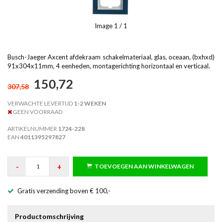
Image
1
/ 1
Busch-Jaeger Axcent afdekraam schakelmateriaal, glas, oceaan, (bxhxd)
91x304x11mm, 4 eenheden, montagerichting horizontaal en verticaal.
150,72
307,58
VERWACHTE LEVERTIJD
1-2 WEKEN
GEEN VOORRAAD
ARTIKELNUMMER
1724-228
EAN
4011395297827
-
+
TOEVOEGEN AAN WINKELWAGEN
Gratis verzending boven € 100,-
Productomschrijving