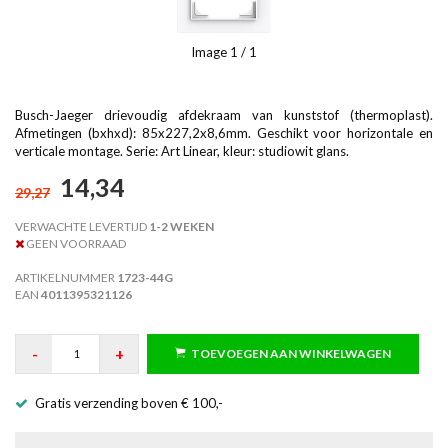
Image
1
/ 1
Busch-Jaeger drievoudig afdekraam van kunststof (thermoplast).
Afmetingen (bxhxd): 85x227,2x8,6mm. Geschikt voor horizontale en
verticale montage. Serie: Art Linear, kleur: studiowit glans.
14,34
29,27
VERWACHTE LEVERTIJD
1-2 WEKEN
GEEN VOORRAAD
ARTIKELNUMMER
1723-44G
EAN
4011395321126
-
+
TOEVOEGEN AAN WINKELWAGEN
Gratis verzending boven € 100,-