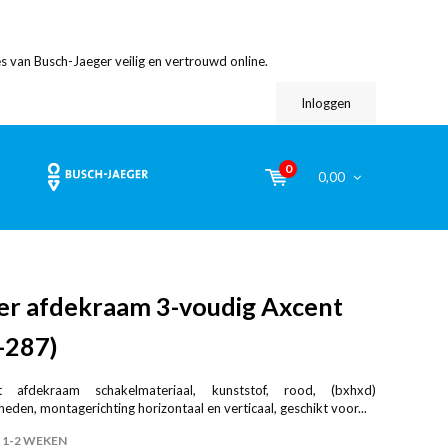
s van Busch-Jaeger veilig en vertrouwd online.
Inloggen
0
0,00
er afdekraam 3-voudig Axcent
-287)
t afdekraam schakelmateriaal, kunststof, rood, (bxhxd)
en, montagerichting horizontaal en verticaal, geschikt voor...
1-2 WEKEN