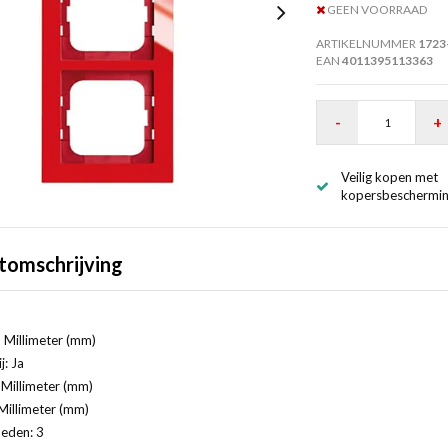
GEEN VOORRAAD
ARTIKELNUMMER
1723
EAN
4011395113363
-
+
Veilig kopen met
kopersbeschermi
tomschrijving
 Millimeter (mm)
j: Ja
Millimeter (mm)
Millimeter (mm)
eden: 3