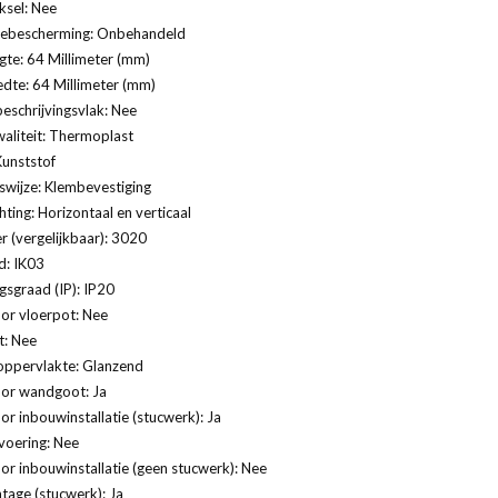
ksel: Nee
ebescherming: Onbehandeld
te: 64 Millimeter (mm)
dte: 64 Millimeter (mm)
eschrijvingsvlak: Nee
aliteit: Thermoplast
Kunststof
swijze: Klembevestiging
ting: Horizontaal en verticaal
 (vergelijkbaar): 3020
d: IK03
sgraad (IP): IP20
or vloerpot: Nee
t: Nee
oppervlakte: Glanzend
oor wandgoot: Ja
or inbouwinstallatie (stucwerk): Ja
voering: Nee
or inbouwinstallatie (geen stucwerk): Nee
age (stucwerk): Ja