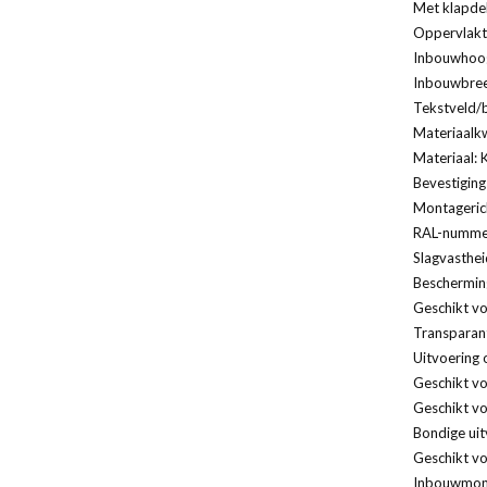
Met klapde
Oppervlakt
Inbouwhoog
Inbouwbree
Tekstveld/b
Materiaalkw
Materiaal: 
Bevestiging
Montagerich
RAL-nummer
Slagvasthei
Bescherming
Geschikt vo
Transparan
Uitvoering 
Geschikt v
Geschikt vo
Bondige uit
Geschikt vo
Inbouwmont