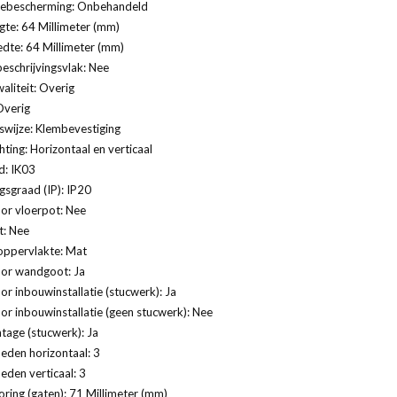
ebescherming: Onbehandeld
te: 64 Millimeter (mm)
dte: 64 Millimeter (mm)
eschrijvingsvlak: Nee
aliteit: Overig
Overig
swijze: Klembevestiging
ting: Horizontaal en verticaal
d: IK03
sgraad (IP): IP20
or vloerpot: Nee
t: Nee
oppervlakte: Mat
oor wandgoot: Ja
or inbouwinstallatie (stucwerk): Ja
or inbouwinstallatie (geen stucwerk): Nee
age (stucwerk): Ja
eden horizontaal: 3
eden verticaal: 3
ring (gaten): 71 Millimeter (mm)