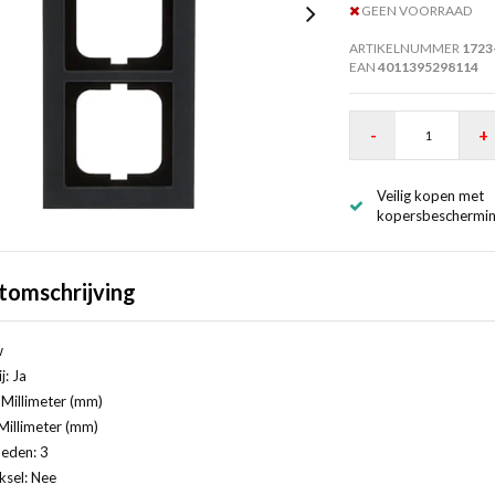
GEEN VOORRAAD
ARTIKELNUMMER
1723
EAN
4011395298114
-
+
Veilig kopen met
kopersbeschermi
tomschrijving
w
j: Ja
Millimeter (mm)
Millimeter (mm)
eden: 3
ksel: Nee