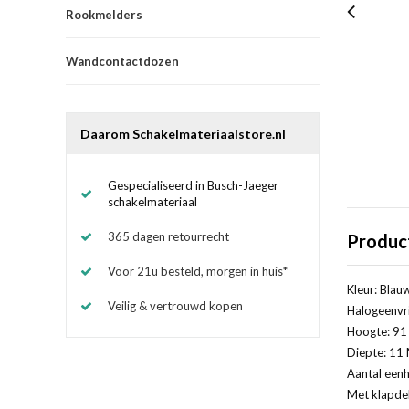
Rookmelders
Wandcontactdozen
Daarom Schakelmateriaalstore.nl
Gespecialiseerd in Busch-Jaeger
schakelmateriaal
365 dagen retourrecht
Produc
Voor 21u besteld, morgen in huis*
Kleur: Blau
Veilig & vertrouwd kopen
Halogeenvri
Hoogte: 91 
Diepte: 11 
Aantal eenh
Met klapde