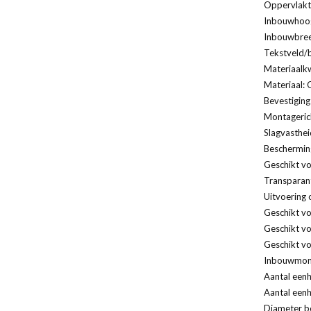
Oppervlakt
Inbouwhoog
Inbouwbree
Tekstveld/b
Materiaalkw
Materiaal: 
Bevestiging
Montagerich
Slagvasthei
Bescherming
Geschikt vo
Transparan
Uitvoering 
Geschikt v
Geschikt vo
Geschikt vo
Inbouwmont
Aantal eenh
Aantal eenh
Diameter bo