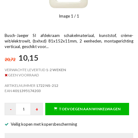
Image
1
/ 1
Busch-Jaeger SI afdekraam schakelmateriaal, kunststof, crème-
wit/elektrowit, (bxhxd) 81x152x11mm, 2 eenheden, montagerichting
verticaal, geschikt voor...
10,15
20,72
VERWACHTE LEVERTIJD
1-2 WEKEN
GEEN VOORRAAD
ARTIKELNUMMER
1722 NS-212
EAN
4011395174203
-
+
TOEVOEGEN AAN WINKELWAGEN
Veilig kopen met kopersbescherming