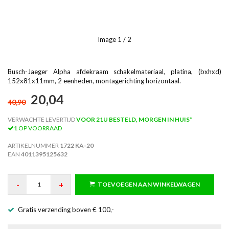
Image
1
/ 2
Busch-Jaeger Alpha afdekraam schakelmateriaal, platina, (bxhxd)
152x81x11mm, 2 eenheden, montagerichting horizontaal.
20,04
40,90
VERWACHTE LEVERTIJD
VOOR 21U BESTELD, MORGEN IN HUIS*
1
OP VOORRAAD
ARTIKELNUMMER
1722 KA-20
EAN
4011395125632
-
+
TOEVOEGEN AAN WINKELWAGEN
Gratis verzending boven € 100,-