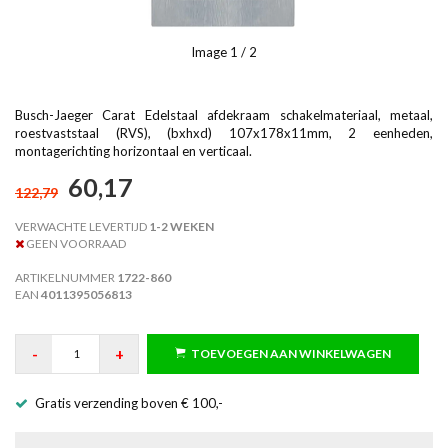
Image
1
/ 2
Busch-Jaeger Carat Edelstaal afdekraam schakelmateriaal, metaal,
roestvaststaal (RVS), (bxhxd) 107x178x11mm, 2 eenheden,
montagerichting horizontaal en verticaal.
60,17
122,79
VERWACHTE LEVERTIJD
1-2 WEKEN
GEEN VOORRAAD
ARTIKELNUMMER
1722-860
EAN
4011395056813
-
+
TOEVOEGEN AAN WINKELWAGEN
Gratis verzending boven € 100,-