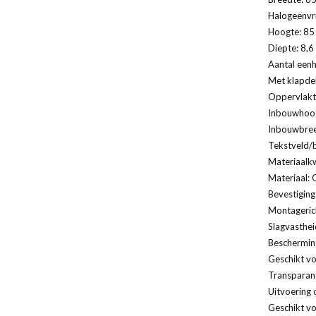
Halogeenvri
Hoogte: 85 
Diepte: 8,6
Aantal eenh
Met klapde
Oppervlakt
Inbouwhoog
Inbouwbree
Tekstveld/b
Materiaalkw
Materiaal: 
Bevestiging
Montagerich
Slagvasthei
Bescherming
Geschikt vo
Transparan
Uitvoering 
Geschikt v