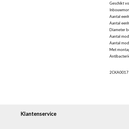
Geschikt vo
Inbouwmont
Aantal eenh
Aantal eenh
Diameter bo
Aantal modu
Aantal modu
Met monta
Antibacteri
2CKA0017
Klantenservice