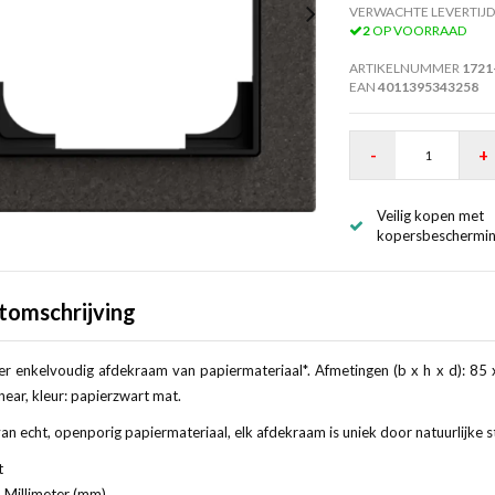
VERWACHTE LEVERTIJD
2
OP VOORRAAD
ARTIKELNUMMER
1721
EAN
4011395343258
-
+
Veilig kopen met
kopersbeschermi
tomschrijving
r enkelvoudig afdekraam van papiermateriaal*. Afmetingen (b x h x d): 85 
inear, kleur: papierzwart mat.
n echt, openporig papiermateriaal, elk afdekraam is uniek door natuurlijke s
t
 Millimeter (mm)