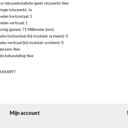
or inbouwinstallatie (geen stucwerk): Nee
age (stucwerk): Ja
eden horizontaal: 1
eden verticaal: 1
ring (gaten): 71 Millimeter (mm)
les horizontaal (bij modulair systeem): 0
les verticaal (bij modulair systeem): 0
geraam: Nee
ële behandeling: Nee
54A4897
Mijn account