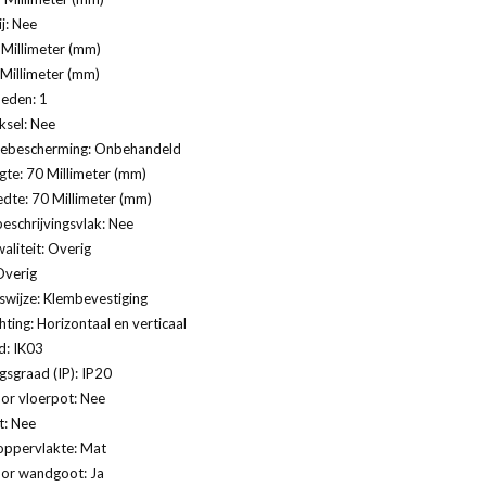
j: Nee
Millimeter (mm)
 Millimeter (mm)
eden: 1
ksel: Nee
ebescherming: Onbehandeld
te: 70 Millimeter (mm)
dte: 70 Millimeter (mm)
eschrijvingsvlak: Nee
aliteit: Overig
Overig
swijze: Klembevestiging
ting: Horizontaal en verticaal
d: IK03
sgraad (IP): IP20
or vloerpot: Nee
t: Nee
oppervlakte: Mat
oor wandgoot: Ja