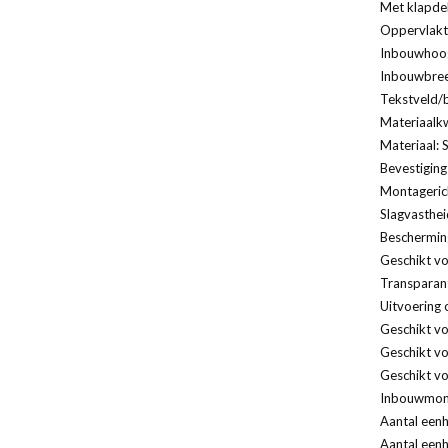
Met klapde
Oppervlakt
Inbouwhoog
Inbouwbree
Tekstveld/b
Materiaalkw
Materiaal: 
Bevestiging
Montagerich
Slagvasthei
Bescherming
Geschikt vo
Transparan
Uitvoering 
Geschikt v
Geschikt vo
Geschikt vo
Inbouwmont
Aantal eenh
Aantal eenh