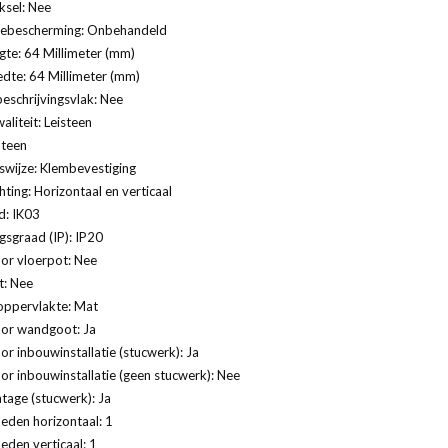
ksel: Nee
ebescherming: Onbehandeld
te: 64 Millimeter (mm)
dte: 64 Millimeter (mm)
eschrijvingsvlak: Nee
aliteit: Leisteen
Steen
swijze: Klembevestiging
ting: Horizontaal en verticaal
d: IK03
sgraad (IP): IP20
or vloerpot: Nee
t: Nee
oppervlakte: Mat
oor wandgoot: Ja
or inbouwinstallatie (stucwerk): Ja
or inbouwinstallatie (geen stucwerk): Nee
age (stucwerk): Ja
eden horizontaal: 1
eden verticaal: 1