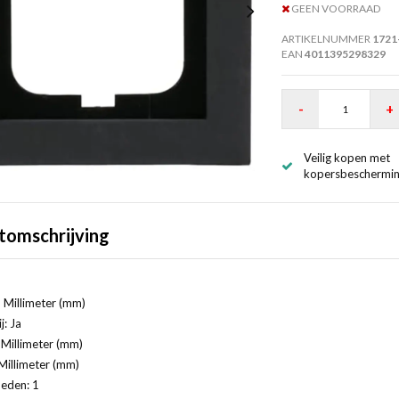
GEEN VOORRAAD
ARTIKELNUMMER
1721
EAN
4011395298329
-
+
Veilig kopen met
kopersbeschermi
tomschrijving
 Millimeter (mm)
j: Ja
Millimeter (mm)
Millimeter (mm)
eden: 1