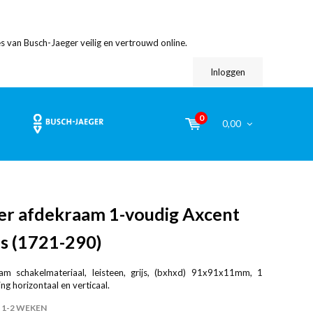
s van Busch-Jaeger veilig en vertrouwd online.
Inloggen
0
0,00
er afdekraam 1-voudig Axcent
ijs (1721-290)
am schakelmateriaal, leisteen, grijs, (bxhxd) 91x91x11mm, 1
ng horizontaal en verticaal.
1-2 WEKEN