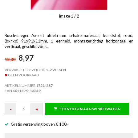
Image
1
/ 2
Busch-Jaeger Axcent afdekraam schakelmateriaal, kunststof, rood,
(bxhxd) 91x91x11mm, 1 eenheid, montagerichting horizontaal en
verticaal, geschikt voor...
8,97
18,30
VERWACHTE LEVERTIJD
1-2 WEKEN
GEEN VOORRAAD
ARTIKELNUMMER
1721-287
EAN
4011395113349
-
+
TOEVOEGEN AAN WINKELWAGEN
Gratis verzending boven € 100,-