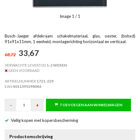
Image
1
/ 1
Busch-Jaeger afdekraam schakelmateriaal, glas, oester, (bxhxd)
91x91x11mm, 1 eenheid, montagerichting horizontaal en verticaal.
33,67
68,72
VERWACHTE LEVERTIJD
1-2 WEKEN
GEEN VOORRAAD
ARTIKELNUMMER
1721-229
EAN
4011395298046
-
+
TOEVOEGEN AAN WINKELWAGEN
Veilig kopen met kopersbescherming
Productomschrijving