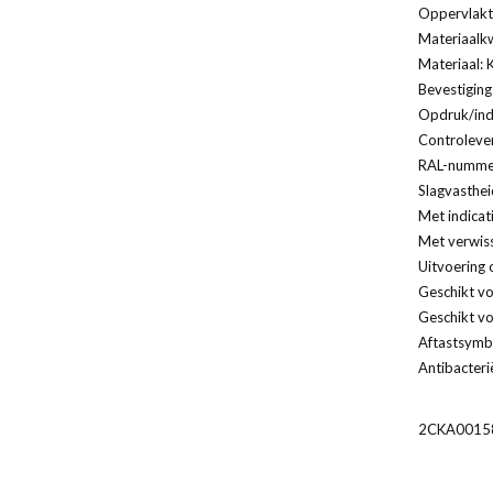
Oppervlakt
Materiaalkw
Materiaal: 
Bevestiging
Opdruk/indi
Controleven
RAL-nummer
Slagvasthei
Met indicat
Met verwis
Uitvoering 
Geschikt vo
Geschikt vo
Aftastsymbo
Antibacteri
2CKA0015