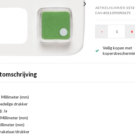
ARTIKELNUMMER
1572
EAN
4011395092675
-
+
Veilig kopen met
kopersbeschermi
tomschrijving
 Millimeter (mm)
edelige drukker
j: Ja
Millimeter (mm)
illimeter (mm)
hakelaar/drukker