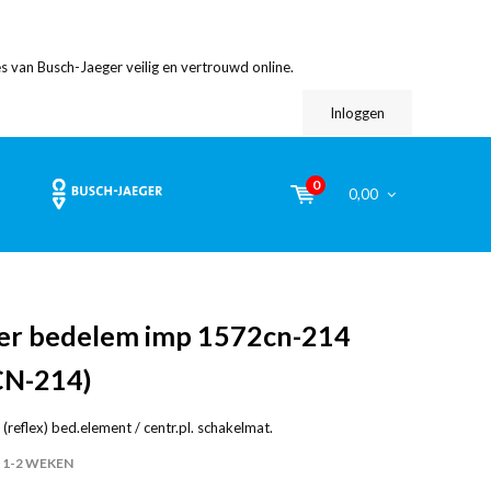
s van Busch-Jaeger veilig en vertrouwd online.
Inloggen
0
0,00
er bedelem imp 1572cn-214
CN-214)
i (reflex) bed.element / centr.pl. schakelmat.
1-2 WEKEN