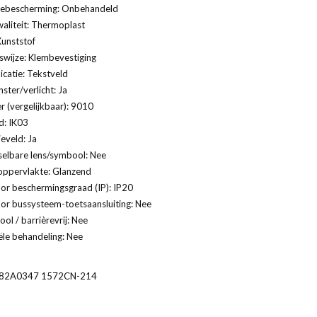
ebescherming: Onbehandeld
aliteit: Thermoplast
Kunststof
swijze: Klembevestiging
catie: Tekstveld
ster/verlicht: Ja
 (vergelijkbaar): 9010
d: IK03
ieveld: Ja
selbare lens/symbool: Nee
oppervlakte: Glanzend
or beschermingsgraad (IP): IP20
or bussysteem-toetsaansluiting: Nee
ol / barrièrevrij: Nee
ële behandeling: Nee
82A0347 1572CN-214