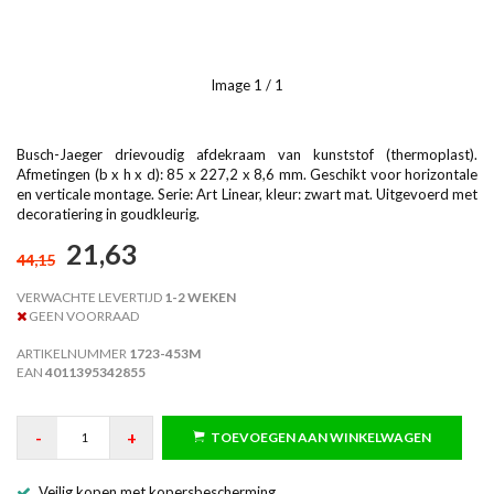
Image
1
/ 1
Busch-Jaeger drievoudig afdekraam van kunststof (thermoplast).
Afmetingen (b x h x d): 85 x 227,2 x 8,6 mm. Geschikt voor horizontale
en verticale montage. Serie: Art Linear, kleur: zwart mat. Uitgevoerd met
decoratiering in goudkleurig.
21,63
44,15
VERWACHTE LEVERTIJD
1-2 WEKEN
GEEN VOORRAAD
ARTIKELNUMMER
1723-453M
EAN
4011395342855
-
+
TOEVOEGEN AAN WINKELWAGEN
Veilig kopen met kopersbescherming