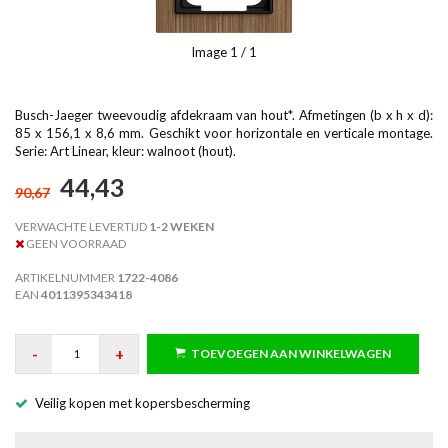
Image
1
/ 1
Busch-Jaeger tweevoudig afdekraam van hout*. Afmetingen (b x h x d):
85 x 156,1 x 8,6 mm. Geschikt voor horizontale en verticale montage.
Serie: Art Linear, kleur: walnoot (hout).
44,43
90,67
VERWACHTE LEVERTIJD
1-2 WEKEN
GEEN VOORRAAD
ARTIKELNUMMER
1722-4086
EAN
4011395343418
-
+
TOEVOEGEN AAN WINKELWAGEN
Veilig kopen met kopersbescherming