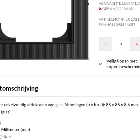
VERWACHTE LEVERTIJD
GEEN VOORRAAD
ARTIKELNUMMER
1721
EAN
4011395344057
-
+
Veilig kopen met
kopersbeschermi
tomschrijving
r enkelvoudig afdekraam van glas. Afmetingen (b x h x d): 85 x 85 x 8,6 mm. G
(glas).
t
 Millimeter (mm)
j: Nee