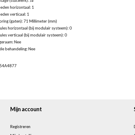
age (stucwerk): Ja
eden horizontaal: 1
eden verticaal: 1
ring (gaten): 71 Millimeter (mm)
les horizontaal (bij modulair systeem): 0
les verticaal (bij modulair systeem): 0
geraam: Nee
ële behandeling: Nee
54A4877
Mijn account
Registreren