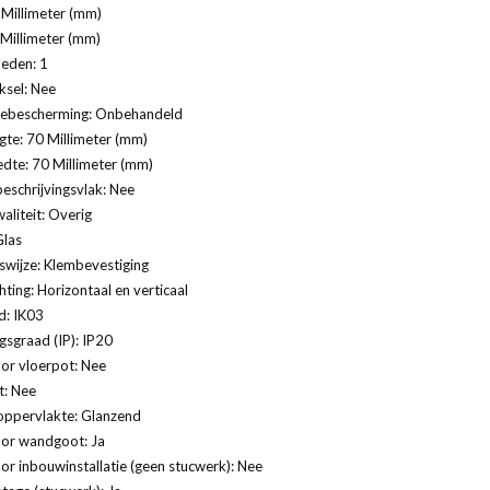
Millimeter (mm)
 Millimeter (mm)
eden: 1
ksel: Nee
ebescherming: Onbehandeld
te: 70 Millimeter (mm)
dte: 70 Millimeter (mm)
eschrijvingsvlak: Nee
aliteit: Overig
Glas
swijze: Klembevestiging
ting: Horizontaal en verticaal
d: IK03
sgraad (IP): IP20
or vloerpot: Nee
t: Nee
oppervlakte: Glanzend
oor wandgoot: Ja
or inbouwinstallatie (geen stucwerk): Nee