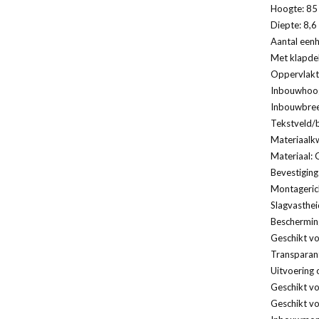
Hoogte: 85 
Diepte: 8,6
Aantal eenh
Met klapde
Oppervlakt
Inbouwhoog
Inbouwbree
Tekstveld/b
Materiaalkw
Materiaal: 
Bevestiging
Montagerich
Slagvasthei
Bescherming
Geschikt vo
Transparan
Uitvoering 
Geschikt v
Geschikt vo