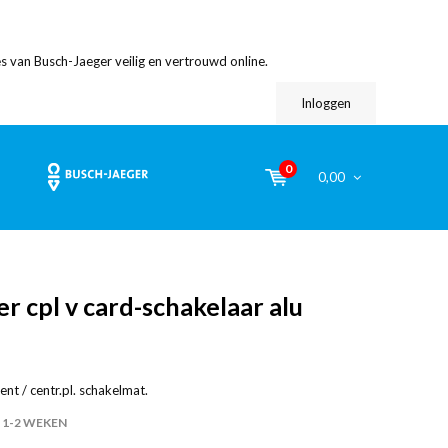
s van Busch-Jaeger veilig en vertrouwd online.
Inloggen
0
0,00
r cpl v card-schakelaar alu
nt / centr.pl. schakelmat.
1-2 WEKEN