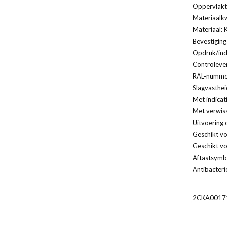
Oppervlakt
Materiaalkw
Materiaal: 
Bevestiging
Opdruk/indi
Controleven
RAL-nummer
Slagvasthei
Met indicat
Met verwis
Uitvoering 
Geschikt vo
Geschikt vo
Aftastsymbo
Antibacteri
2CKA0017