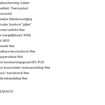
ebescherming: Gelakt
aliteit: Thermoplast
Kunststof
swijze: Klembevestiging
catie: Symbool "pijlen"
ster/verlicht: Nee
 (vergelijkbaar): 9006
d: IK03
ieveld: Nee
selbare lens/symbool: Nee
oppervlakte: Mat
or beschermingsgraad (IP): IP20
or bussysteem-toetsaansluiting: Nee
ol / barrièrevrij: Nee
ële behandeling: Nee
10A3670