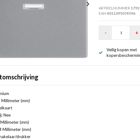
ARTIKELNUMMER
1792
EAN
4011395074596
-
+
Veilig kopen met
kopersbeschermi
tomschrijving
inium
 Millimeter (mm)
elkaart
j: Nee
Millimeter (mm)
4 Millimeter (mm)
hakelaar/drukker