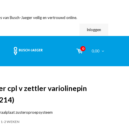
s van Busch-Jaeger veilig en vertrouwd online.
Inloggen
0
0,00
r cpl v zettler variolinepin
214)
traalplaat zusteroproepsysteem
1-2 WEKEN