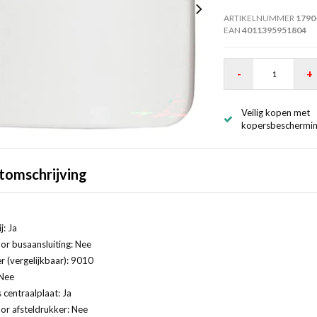
ARTIKELNUMMER
1790
EAN
4011395951804
-
+
Veilig kopen met
kopersbeschermi
tomschrijving
j: Ja
or busaansluiting: Nee
 (vergelijkbaar): 9010
 Nee
 centraalplaat: Ja
or afsteldrukker: Nee