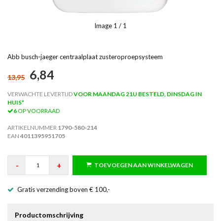
Image
1
/ 1
Abb busch-jaeger centraalplaat zusteroproepsysteem
6,84
13,95
VERWACHTE LEVERTIJD
VOOR MAANDAG 21U BESTELD, DINSDAG IN
HUIS*
6
OP VOORRAAD
ARTIKELNUMMER
1790-580-214
EAN
4011395951705
-
+
TOEVOEGEN AAN WINKELWAGEN
Gratis verzending boven € 100,-
Productomschrijving