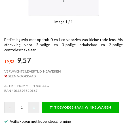
Image
1
/ 1
Bedieningswip met opdruk 0 en I en voorzien van kleine rode lens. Als
afdekking voor 2-polige en 3-polige schakelaar en 2-polige
controleschakelaar.
9,57
19,53
VERWACHTE LEVERTIJD
1-2 WEKEN
GEEN VOORRAAD
ARTIKELNUMMER
1788-44G
EAN
4011395320167
-
+
TOEVOEGEN AAN WINKELWAGEN
Veilig kopen met kopersbescherming