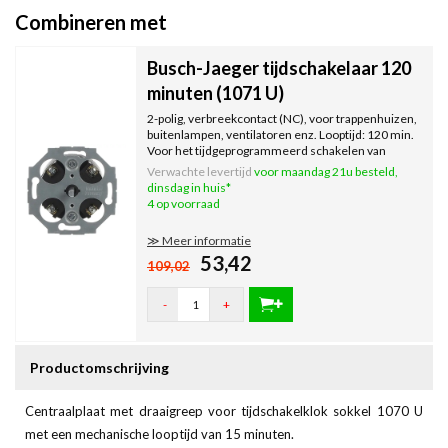
Combineren met
Busch-Jaeger tijdschakelaar 120
minuten (1071 U)
2-polig, verbreekcontact (NC), voor trappenhuizen,
buitenlampen, ventilatoren enz. Looptijd: 120 min.
Voor het tijdgeprogrammeerd schakelen van
elektrische verbruikers.
Verwachte levertijd
voor maandag 21u besteld,
dinsdag in huis*
4 op voorraad
≫ Meer informatie
53,42
109,02
-
+
Productomschrijving
Centraalplaat met draaigreep voor tijdschakelklok sokkel 1070 U
met een mechanische looptijd van 15 minuten.