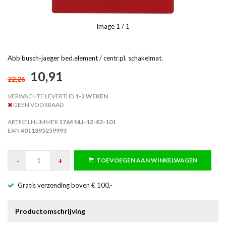
Image
1
/ 1
Abb busch-jaeger bed.element / centr.pl. schakelmat.
10,91
22,26
VERWACHTE LEVERTIJD
1-2 WEKEN
GEEN VOORRAAD
ARTIKELNUMMER
1764 NLI-12-82-101
EAN
4011395259993
-
+
TOEVOEGEN AAN WINKELWAGEN
Gratis verzending boven € 100,-
Productomschrijving