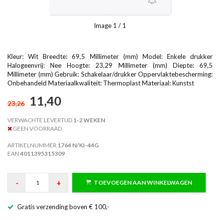
Image
1
/ 1
Kleur: Wit Breedte: 69,5 Millimeter (mm) Model: Enkele drukker
Halogeenvrij: Nee Hoogte: 23,29 Millimeter (mm) Diepte: 69,5
Millimeter (mm) Gebruik: Schakelaar/drukker Oppervlaktebescherming:
Onbehandeld Materiaalkwaliteit: Thermoplast Materiaal: Kunstst
11,40
23,26
VERWACHTE LEVERTIJD
1-2 WEKEN
GEEN VOORRAAD
ARTIKELNUMMER
1764 N/KI-44G
EAN
4011395315309
-
+
TOEVOEGEN AAN WINKELWAGEN
Gratis verzending boven € 100,-