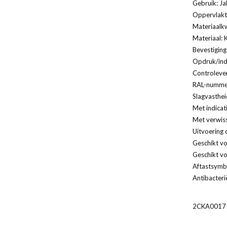
Gebruik: Ja
Oppervlakt
Materiaalkw
Materiaal: 
Bevestiging
Opdruk/indi
Controleven
RAL-nummer
Slagvasthei
Met indicat
Met verwis
Uitvoering 
Geschikt vo
Geschikt vo
Aftastsymbo
Antibacteri
2CKA00171