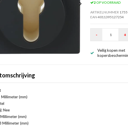
2
OP VOORRAAD
ARTIKELNUMMER
1755
EAN
4011395127254
-
+
Veilig kopen met
kopersbeschermi
tomschrijving
t
 Millimeter (mm)
tel
j: Nee
Millimeter (mm)
8 Millimeter (mm)