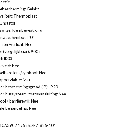
loezie
ebescherming: Gelakt
aliteit: Thermoplast
Kunststof
swijze: Klembevestiging
catie: Symbool "0"
ster/verlicht: Nee
 (vergelijkbaar): 9005
d: IK03
ieveld: Nee
selbare lens/symbool: Nee
oppervlakte: Mat
or beschermingsgraad (IP): IP20
or bussysteem-toetsaansluiting: Nee
ol / barrièrevrij: Nee
ële behandeling: Nee
0A3902 1755SL/PZ-885-101