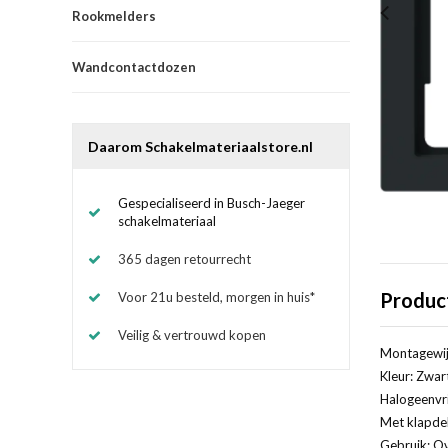
Rookmelders
Wandcontactdozen
Daarom Schakelmateriaalstore.nl
Gespecialiseerd in Busch-Jaeger
schakelmateriaal
365 dagen retourrecht
Produc
Voor 21u besteld, morgen in huis*
Veilig & vertrouwd kopen
Montagewij
Kleur: Zwar
Halogeenvri
Met klapde
Gebruik: Ov