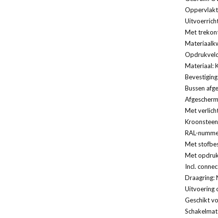
Oppervlakt
Uitvoerrich
Met trekont
Materiaalkw
Opdrukveld
Materiaal: 
Bevestiging
Bussen afg
Afgescherm
Met verlich
Kroonsteen
RAL-nummer
Met stofbe
Met opdruk
Incl. conne
Draagring: 
Uitvoering 
Geschikt vo
Schakelmate