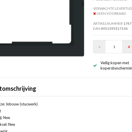
VERWACHTE LEVERTIJD
GEEN VOORRAAD
ARTIKELNUMMER
1747
EAN
4011395317136
-
+
Veilig kopen met
kopersbeschermi
tomschrijving
ze: Inbouw (stucwerk)
t
j: Nee
ksel: Nee
erig