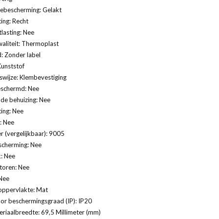
ebescherming: Gelakt
ting: Recht
lasting: Nee
aliteit: Thermoplast
: Zonder label
Kunststof
swijze: Klembevestiging
eschermd: Nee
de behuizing: Nee
ting: Nee
: Nee
 (vergelijkbaar): 9005
scherming: Nee
: Nee
ctoren: Nee
Nee
oppervlakte: Mat
or beschermingsgraad (IP): IP20
riaalbreedte: 69,5 Millimeter (mm)