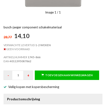
Image
1
/ 1
busch-jaeger component schakelmateriaal
14,10
28,77
VERWACHTE LEVERTIJD
1-2 WEKEN
GEEN VOORRAAD
ARTIKELNUMMER
1745-866
EAN
4011395087862
-
+
TOEVOEGEN AAN WINKELWAGEN
Veilig kopen met kopersbescherming
Productomschrijving