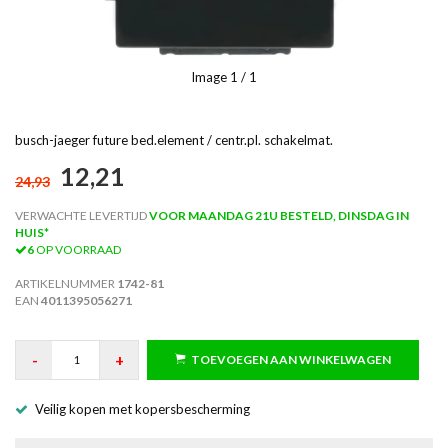
Image
1
/ 1
busch-jaeger future bed.element / centr.pl. schakelmat.
12,21
24,93
VERWACHTE LEVERTIJD
VOOR MAANDAG 21U BESTELD, DINSDAG IN
HUIS*
6
OP VOORRAAD
ARTIKELNUMMER
1742-81
EAN
4011395056271
-
+
TOEVOEGEN AAN WINKELWAGEN
Veilig kopen met kopersbescherming