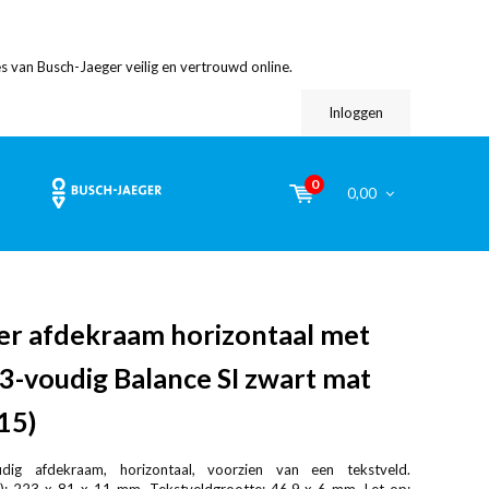
s van Busch-Jaeger veilig en vertrouwd online.
Inloggen
0
0,00
er afdekraam horizontaal met
3-voudig Balance SI zwart mat
15)
udig afdekraam, horizontaal, voorzien van een tekstveld.
d): 223 x 81 x 11 mm. Tekstveldgrootte: 46,9 x 6 mm. Let op: