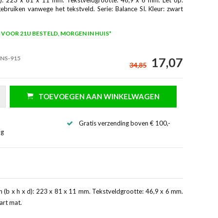
gebruiken vanwege het tekstveld. Serie: Balance SI. Kleur: zwart
VOOR 21U BESTELD, MORGEN IN HUIS*
 NS-915
17,07
34,85
TOEVOEGEN AAN WINKELWAGEN
Gratis verzending boven € 100,-
ng
n (b x h x d): 223 x 81 x 11 mm. Tekstveldgrootte: 46,9 x 6 mm.
art mat.