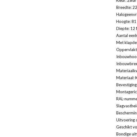
Kleur: Zwar
Breedte: 22
Halogeenvri
Hoogte: 81 
Diepte: 12 
Aantal eenh
Met klapde
Oppervlakt
Inbouwhoog
Inbouwbree
Materiaalkw
Materiaal: 
Bevestiging
Montagerich
RAL-nummer
Slagvasthei
Bescherming
Uitvoering 
Geschikt vo
Bondige uit