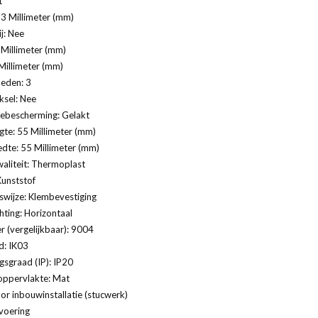
t
3 Millimeter (mm)
j: Nee
Millimeter (mm)
Millimeter (mm)
eden: 3
ksel: Nee
ebescherming: Gelakt
te: 55 Millimeter (mm)
dte: 55 Millimeter (mm)
aliteit: Thermoplast
Kunststof
swijze: Klembevestiging
ting: Horizontaal
 (vergelijkbaar): 9004
d: IK03
sgraad (IP): IP20
oppervlakte: Mat
or inbouwinstallatie (stucwerk)
voering