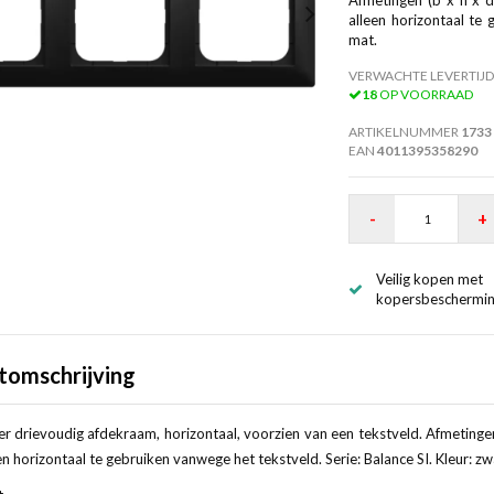
alleen horizontaal te 
mat.
VERWACHTE LEVERTIJD
18
OP VOORRAAD
ARTIKELNUMMER
1733
EAN
4011395358290
-
+
Veilig kopen met
kopersbeschermi
tomschrijving
r drievoudig afdekraam, horizontaal, voorzien van een tekstveld. Afmetinge
en horizontaal te gebruiken vanwege het tekstveld. Serie: Balance SI. Kleur: zw