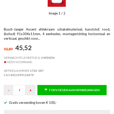
Image
1
/ 2
Busch-Jaeger Axcent afdekraam schakelmateriaal, kunststof, rood,
(bxhxd) 91x304x11mm, 4 eenheden, montagerichting horizontaal en
verticaal, geschikt voor...
45,52
92,89
VERWACHTE LEVERTIJD
1-2 WEKEN
GEEN VOORRAAD
ARTIKELNUMMER
1724-287
EAN
4011395113479
-
+
TOEVOEGEN AAN WINKELWAGEN
Gratis verzending boven € 100,-