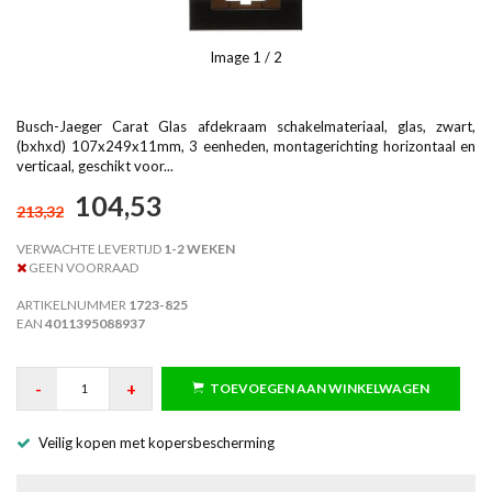
Image
1
/ 2
Busch-Jaeger Carat Glas afdekraam schakelmateriaal, glas, zwart,
(bxhxd) 107x249x11mm, 3 eenheden, montagerichting horizontaal en
verticaal, geschikt voor...
104,53
213,32
VERWACHTE LEVERTIJD
1-2 WEKEN
GEEN VOORRAAD
ARTIKELNUMMER
1723-825
EAN
4011395088937
-
+
TOEVOEGEN AAN WINKELWAGEN
Veilig kopen met kopersbescherming