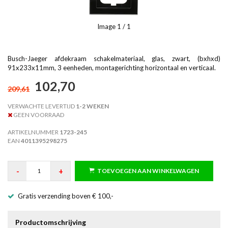
Image
1
/ 1
Busch-Jaeger afdekraam schakelmateriaal, glas, zwart, (bxhxd)
91x233x11mm, 3 eenheden, montagerichting horizontaal en verticaal.
102,70
209,61
VERWACHTE LEVERTIJD
1-2 WEKEN
GEEN VOORRAAD
ARTIKELNUMMER
1723-245
EAN
4011395298275
-
+
TOEVOEGEN AAN WINKELWAGEN
Gratis verzending boven € 100,-
Productomschrijving