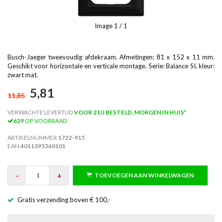
Image
1
/ 1
Busch-Jaeger tweevoudig afdekraam. Afmetingen: 81 x 152 x 11 mm.
Geschikt voor horizontale en verticale montage. Serie: Balance SI, kleur:
zwart mat.
5,81
11,85
VERWACHTE LEVERTIJD
VOOR 21U BESTELD, MORGEN IN HUIS*
629
OP VOORRAAD
ARTIKELNUMMER
1722-915
EAN
4011395360101
-
+
TOEVOEGEN AAN WINKELWAGEN
Gratis verzending boven € 100,-