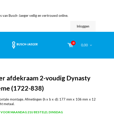
s van Busch-Jaeger veilig en vertrouwd online.
Inloggen
0
0,00
er afdekraam 2-voudig Dynasty
eme (1722-838)
izontale montage. Afmetingen (h x b x d): 177 mm x 106 mm x 12
ht metaal.
VOOR MAANDAG 21U BESTELD, DINSDAG