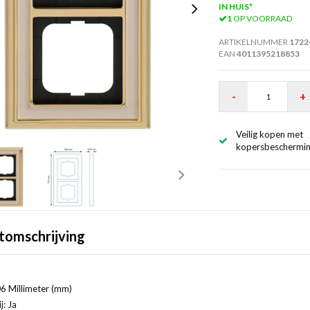
IN HUIS*
1
OP VOORRAAD
ARTIKELNUMMER
1722
EAN
4011395218853
-
+
Veilig kopen met
kopersbeschermi
tomschrijving
6 Millimeter (mm)
j: Ja