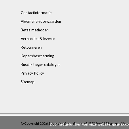
Contactinformatie
Algemene voorwaarden
Betaalmethoden
Verzenden & leveren
Retourneren
Kopersbescherming
Busch-Jaeger catalogus
Privacy Policy
Sitemap
© Copyright 2026 Schakelmateriaalstore.nl |
RSS-feed
|
Sitemap
| Alle p
Door het gebruiken van onze website, ga je akk