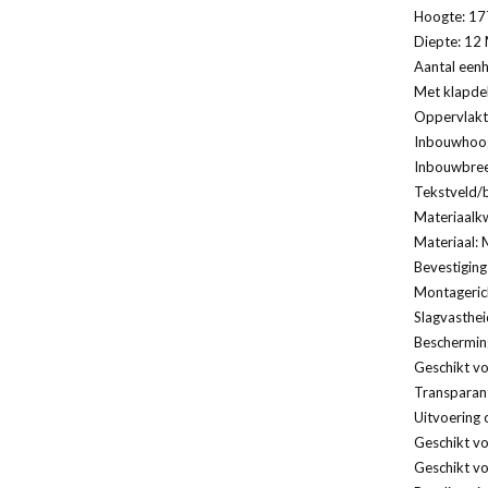
Hoogte: 17
Diepte: 12 
Aantal eenh
Met klapde
Oppervlakt
Inbouwhoog
Inbouwbree
Tekstveld/b
Materiaalkw
Materiaal: 
Bevestiging
Montagerich
Slagvasthei
Bescherming
Geschikt vo
Transparan
Uitvoering 
Geschikt v
Geschikt vo