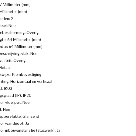
7 Millimeter (mm)
Millimeter (mm)
eden: 2
ksel: Nee
ebescherming: Overig
te: 64 Millimeter (mm)
dte: 64 Millimeter (mm)
eschrijvingsvlak: Nee
aliteit: Overig
Metaal
swijze: Klembevestiging
ting: Horizontaal en verticaal
d: IK03
sgraad (IP): IP20
or vloerpot: Nee
t: Nee
oppervlakte: Glanzend
oor wandgoot: Ja
or inbouwinstallatie (stucwerk): Ja