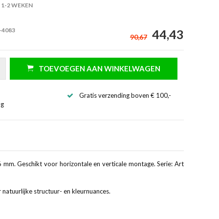
1-2 WEKEN
-4083
44,43
90,67
TOEVOEGEN AAN WINKELWAGEN
Gratis verzending boven € 100,-
ng
 mm. Geschikt voor horizontale en verticale montage. Serie: Art
atuurlijke structuur- en kleurnuances.