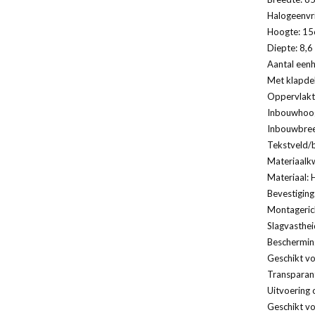
Halogeenvri
Hoogte: 156
Diepte: 8,6
Aantal eenh
Met klapde
Oppervlakt
Inbouwhoog
Inbouwbree
Tekstveld/b
Materiaalkw
Materiaal: 
Bevestiging
Montagerich
Slagvasthei
Bescherming
Geschikt vo
Transparan
Uitvoering 
Geschikt v