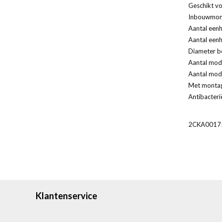
Geschikt vo
Inbouwmont
Aantal eenh
Aantal eenh
Diameter bo
Aantal modu
Aantal modu
Met monta
Antibacteri
2CKA0017
Klantenservice