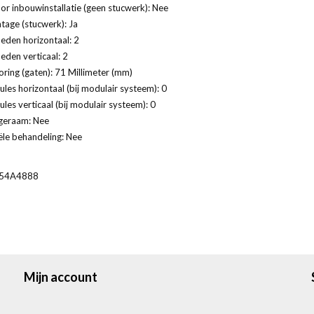
or inbouwinstallatie (geen stucwerk): Nee
age (stucwerk): Ja
eden horizontaal: 2
eden verticaal: 2
ring (gaten): 71 Millimeter (mm)
les horizontaal (bij modulair systeem): 0
les verticaal (bij modulair systeem): 0
geraam: Nee
ële behandeling: Nee
54A4888
Mijn account