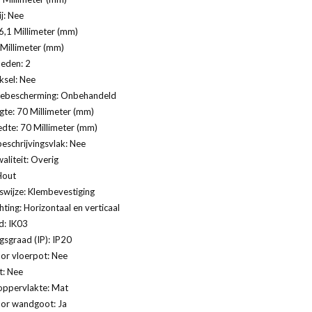
j: Nee
,1 Millimeter (mm)
 Millimeter (mm)
eden: 2
ksel: Nee
ebescherming: Onbehandeld
te: 70 Millimeter (mm)
dte: 70 Millimeter (mm)
eschrijvingsvlak: Nee
aliteit: Overig
Hout
swijze: Klembevestiging
ting: Horizontaal en verticaal
d: IK03
sgraad (IP): IP20
or vloerpot: Nee
t: Nee
oppervlakte: Mat
oor wandgoot: Ja