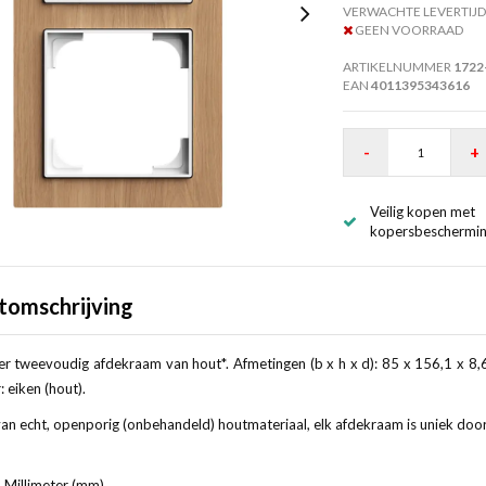
VERWACHTE LEVERTIJD
GEEN VOORRAAD
ARTIKELNUMMER
1722
EAN
4011395343616
-
+
Veilig kopen met
kopersbeschermi
tomschrijving
r tweevoudig afdekraam van hout*. Afmetingen (b x h x d): 85 x 156,1 x 8,6
: eiken (hout).
n echt, openporig (onbehandeld) houtmateriaal, elk afdekraam is uniek door n
 Millimeter (mm)