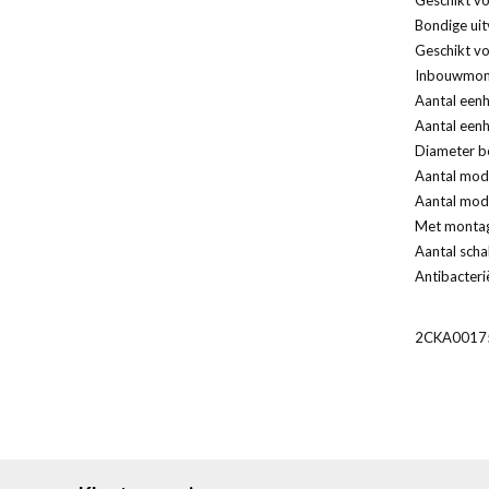
Bondige uit
Geschikt vo
Inbouwmont
Aantal eenh
Aantal eenh
Diameter bo
Aantal modu
Aantal modu
Met monta
Aantal scha
Antibacteri
2CKA0017