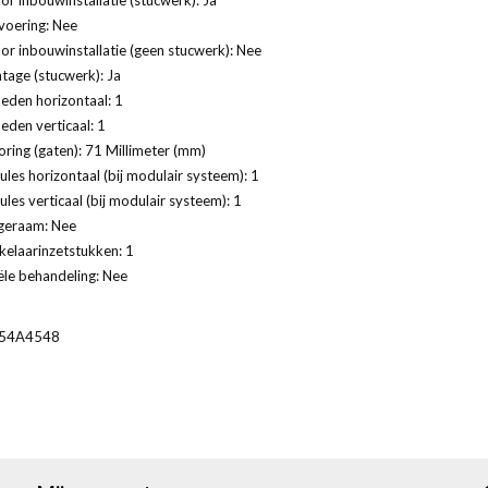
voering: Nee
or inbouwinstallatie (geen stucwerk): Nee
age (stucwerk): Ja
eden horizontaal: 1
eden verticaal: 1
ring (gaten): 71 Millimeter (mm)
les horizontaal (bij modulair systeem): 1
les verticaal (bij modulair systeem): 1
geraam: Nee
kelaarinzetstukken: 1
ële behandeling: Nee
54A4548