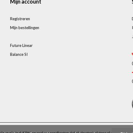
Mijn account
Registreren
Mijn bestellingen
Future Linear
Balance SI
rijzen zijn incl. BTW. en excl.
verzendkosten
.
Schakelmateriaalstore.nl
4.48
/
5
-
974