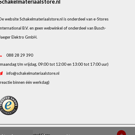
Schakelmateriaalstore.nl
De website Schakelmateriaalstore.nl is onderdeel van e-Stores
International B.V. en geen webwinkel of onderdeel van Busch-
Jaeger Elektro GmbH.
088 28 29 390
(maandag t/m vrijdag, 09:00 tot 12:00 en 13:00 tot 17:00 uur)
info@schakelmateriaalstore.nl
(reactie binnen één werkdag)
beoordelingen op
Trusted Shops