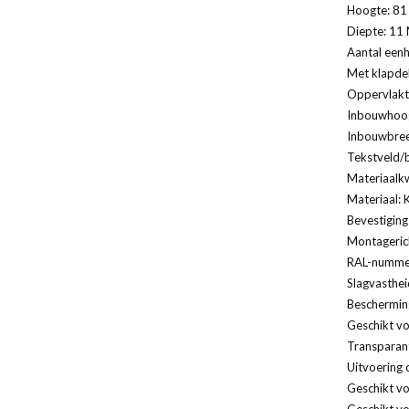
Hoogte: 81 
Diepte: 11 
Aantal eenh
Met klapde
Oppervlakt
Inbouwhoog
Inbouwbree
Tekstveld/b
Materiaalkw
Materiaal: 
Bevestiging
Montagerich
RAL-nummer
Slagvasthei
Bescherming
Geschikt vo
Transparan
Uitvoering 
Geschikt v
Geschikt vo