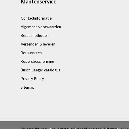
Klantenservice
Contactinformatie
Algemene voorwaarden
Betaalmethoden
Verzenden & leveren
Retourneren
Kopersbescherming
Busch-Jaeger catalogus
Privacy Policy
Sitemap
© Copyright 2026 Schakelmateriaalstore.nl |
RSS-feed
|
Sitemap
| Alle p