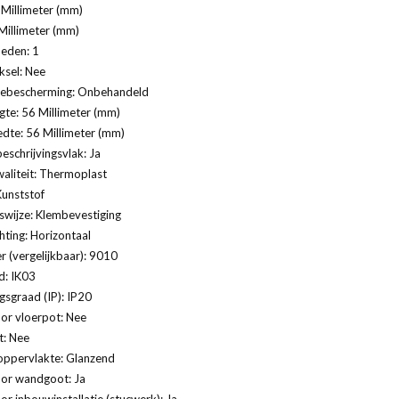
Millimeter (mm)
Millimeter (mm)
eden: 1
ksel: Nee
ebescherming: Onbehandeld
te: 56 Millimeter (mm)
dte: 56 Millimeter (mm)
eschrijvingsvlak: Ja
aliteit: Thermoplast
Kunststof
swijze: Klembevestiging
ting: Horizontaal
 (vergelijkbaar): 9010
d: IK03
sgraad (IP): IP20
or vloerpot: Nee
t: Nee
oppervlakte: Glanzend
oor wandgoot: Ja
or inbouwinstallatie (stucwerk): Ja