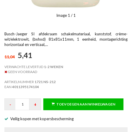
Image
1
/ 1
Busch-Jaeger SI afdekraam schakelmateriaal, kunststof, crème-
wit/elektrowit, (bxhxd) 81x81x11mm, 1 eenheid, montagerichting
horizontaal en verticaal,...
5,41
11,04
VERWACHTE LEVERTIJD
1-2 WEKEN
GEEN VOORRAAD
ARTIKELNUMMER
1721 NS-212
EAN
4011395174104
-
+
TOEVOEGEN AAN WINKELWAGEN
Veilig kopen met kopersbescherming