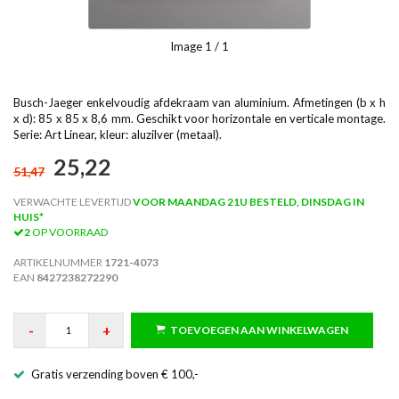
Image
1
/ 1
Busch-Jaeger enkelvoudig afdekraam van aluminium. Afmetingen (b x h
x d): 85 x 85 x 8,6 mm. Geschikt voor horizontale en verticale montage.
Serie: Art Linear, kleur: aluzilver (metaal).
25,22
51,47
VERWACHTE LEVERTIJD
VOOR MAANDAG 21U BESTELD, DINSDAG IN
HUIS*
2
OP VOORRAAD
ARTIKELNUMMER
1721-4073
EAN
8427238272290
-
+
TOEVOEGEN AAN WINKELWAGEN
Gratis verzending boven € 100,-